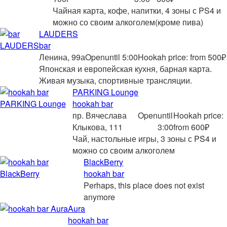
Чайная карта, кофе, напитки, 4 зоны с PS4 и
можно со своим алкоголем(кроме пива)
LAUDERS
bar
Ленина, 99а
Open
until 5:00
Hookah price: from 500₽
Японская и европейская кухня, барная карта.
Живая музыка, спортивные трансляции.
PARKING Lounge
hookah bar
пр. Вячеслава
Open
until
Hookah price:
Клыкова, 111
3:00
from 600₽
Чай, настольные игры, 3 зоны с PS4 и
можно со своим алкоголем
BlackBerry
hookah bar
Perhaps, this place does not exist
anymore
Aura
hookah bar