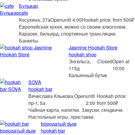
Бульвар
cafe
Косухина, 37а
Open
until 4:00
Hookah price: from 500₽
Европейская кухня, можно со своим алкоголем.
Караоке, бильярд, спортивные трансляции.
Банкеты.
Jasmine Hookah Store
hookah shop
Энгельса,
Closed
Open at
115д
10:00
Кальянный бутик
SOVA
hookah bar
Вячеслава Клыкова
Open
until
Hookah price:
пр-т, 5а
2:00
from 500₽
Чайная карта, напитки. Закуски, сендвичи.
Настольные игры, приставки.
bородатый dым
hookah bar