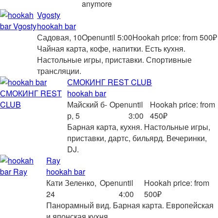
anymore
Vgosty
hookah bar
Садовая, 10
Open
until 5:00
Hookah price: from 500₽
Чайная карта, кофе, напитки. Есть кухня.
Настольные игры, приставки. Спортивные
трансляции.
СМОКИНГ REST CLUB
hookah bar
Майский б-
Open
until
Hookah price: from
р, 5
3:00
450₽
Барная карта, кухня. Настольные игры,
приставки, дартс, бильярд. Вечеринки,
DJ.
Ray
hookah bar
Кати Зеленко,
Open
until
Hookah price: from
24
4:00
500₽
Панорамный вид. Барная карта. Европейская
и японская кухня.