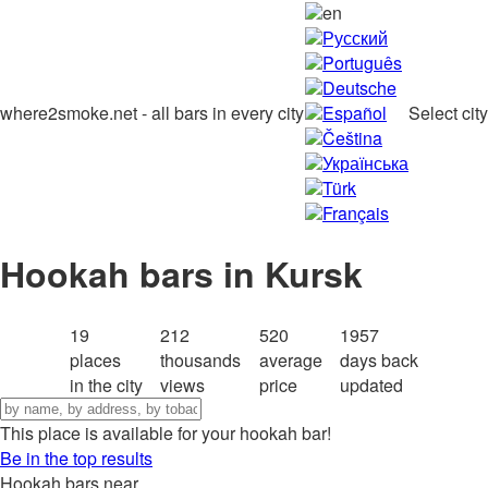
en
Русский
Português
Deutsche
where2smoke.net - all bars in every city
Español
Select city
Čeština
Українська
Türk
Français
Hookah bars in Kursk
19
212
520
1957
places
thousands
average
days back
in the city
views
price
updated
This place is available for your hookah bar!
Be in the top results
Hookah bars near