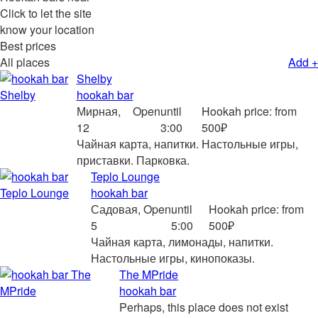
Click to let the site
know your location
Best prices
All places
Add +
Shelby
hookah bar
Мирная,
Open
until
Hookah price: from
12
3:00
500₽
Чайная карта, напитки. Настольные игры,
приставки. Парковка.
Teplo Lounge
hookah bar
Садовая,
Open
until
Hookah price: from
5
5:00
500₽
Чайная карта, лимонады, напитки.
Настольные игры, кинопоказы.
The MPride
hookah bar
Perhaps, this place does not exist