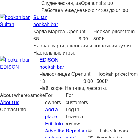
Студенческая, 8а
Open
until 2:00
Работаем ежедневно с 14:00 до 01:00
Sultan
hookah bar
Карла Маркса,
Open
until
Hookah price: from
68
6:00
500₽
Барная карта, японская и восточная кухня.
Настольные игры.
EDISON
hookah bar
Челюскинцев,
Open
until
Hookah price: from
18
3:00
500₽
Чай, кофе. Напитки, десерты.
About where2smoke
For
For
About us
owners
customers
Contact info
Add a
Log in
place
Leave a
Edit info
review
Advertise
Report an
©
This site was
a place
error
2015
created by