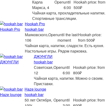
Карла
Open
until
Hookah price: from
Маркса, 4
6:00
500₽
Чайная карта, прохладительные напитки.
Спортивные трансляции.
Hookah Pro
hookah bar
Маяковского,
Open
until the last
Hookah price:
106
moment
from 500₽
Чайная карта, напитки, сладости. Есть кухня.
Настольные игры. Рядом парковка.
ДЖУНГЛИ
hookah bar
Советская,
Open
until
Hookah price: from
12
6:00
800₽
Чайная карта, напитки. Можно о своим.
Приставки.
Haze lounge
hookah bar
50 лет Октября,
Open
until
Hookah price: from
100г
3:00
600₽