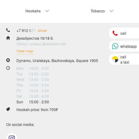
Hookahs
Tobacco
+7 912 671-84-06
show
call
Декабристов 16/18 Б
(Вход с улицы Декабристов)
whatsapp
View map
call
Dynamo, Uralskaya, Bazhovskaya, Square 1905
a taxi
Mon
14:00 - 2:00
Tue
13:00 - 2:00
Wed
13:00 - 2:00
The
13:00 - 2:00
Fri
13:00 - 4:00
Sat
15:00 - 4:00
Sun
15:00 - 2:00
Hookah price: from 700₽
On social media: