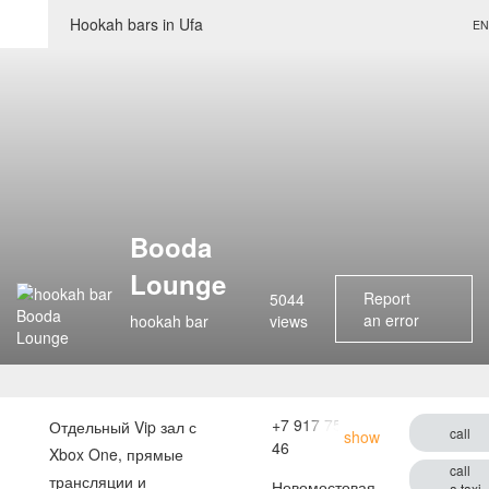
Hookah bars in Ufa
EN
Booda
Lounge
Report
5044
an error
hookah bar
views
+7 917 753-51-
Отдельный Vip зал с
call
show
46
Xbox One, прямые
call
трансляции и
Новомостовая,
a taxi