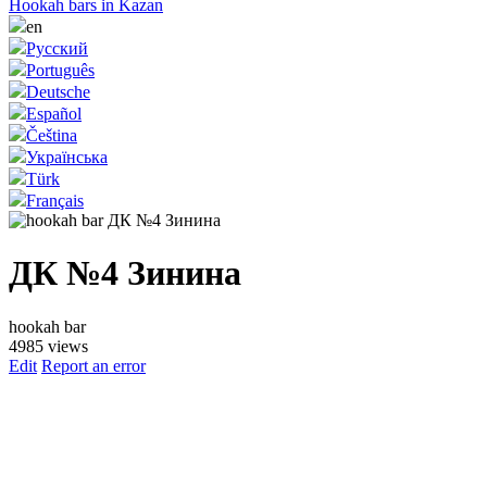
Hookah bars in Kazan
en
Русский
Português
Deutsche
Español
Čeština
Українська
Türk
Français
ДК №4 Зинина
hookah bar
4985 views
Edit
Report an error