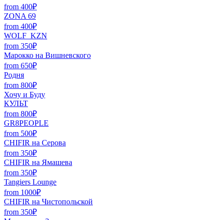
from 400₽
ZONA 69
from 400₽
WOLF_KZN
from 350₽
Марокко на Вишневского
from 650₽
Родня
from 800₽
Хочу и Буду
КУЛЬТ
from 800₽
GR8PEOPLE
from 500₽
CHIFIR на Серова
from 350₽
CHIFIR на Ямашева
from 350₽
Tangiers Lounge
from 1000₽
CHIFIR на Чистопольской
from 350₽