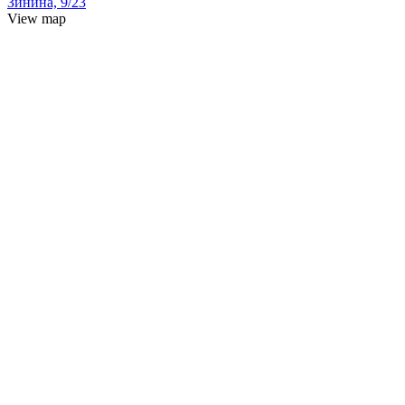
Зинина, 9/23
View map