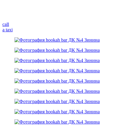
call
a taxi