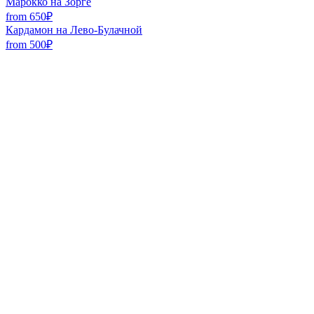
Марокко на Зорге
from 650₽
Кардамон на Лево-Булачной
from 500₽