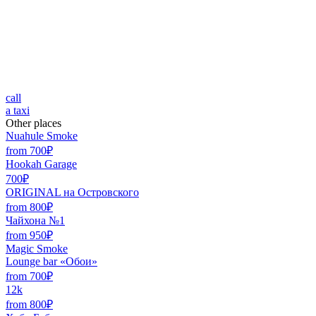
call
a taxi
Other places
Nuahule Smoke
from 700₽
Hookah Garage
700₽
ORIGINAL на Островского
from 800₽
Чайхона №1
from 950₽
Magic Smoke
Lounge bar «Обои»
from 700₽
12k
from 800₽