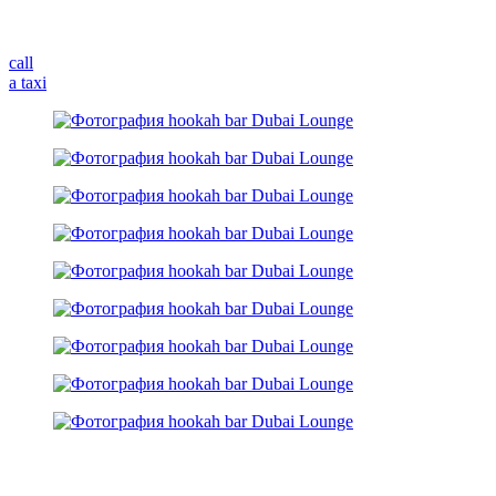
call
a taxi