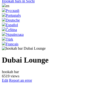
Hookah bars in Sochi
en
Русский
Português
Deutsche
Español
Čeština
Українська
Türk
Français
Dubai Lounge
hookah bar
6519 views
Edit
Report an error