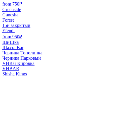
from 750₽
Greenside
Ganesha
Forest
15й закрытый
Efendi
from 950₽
ШиШка
Шахта Bar
Черника Тополинка
Черника Парковый
VHBar Кировка
VHBAR
Shisha Kings