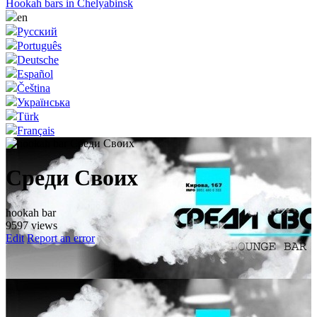
Hookah bars in Chelyabinsk
en
Русский
Português
Deutsche
Español
Čeština
Українська
Türk
Français
Среди Своих
hookah bar
9597 views
Edit
Report an error