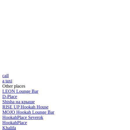
call
a taxi
Other places
LEON Lounge Bar
D-Place
Shisha на крыше
RISE UP Hookah House
MOJO Hookah Lounge Bar
HookahPlace Severok
HookahPlace
Khalifa