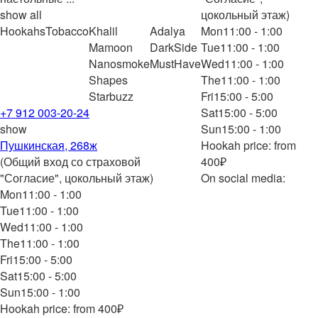
show all
цокольный этаж)
Hookahs
Tobacco
Khalil
Adalya
Mon
11:00 - 1:00
Mamoon
DarkSide
Tue
11:00 - 1:00
Nanosmoke
MustHave
Wed
11:00 - 1:00
Shapes
The
11:00 - 1:00
Starbuzz
Fri
15:00 - 5:00
+7 912 003-20-24
Sat
15:00 - 5:00
show
Sun
15:00 - 1:00
Пушкинская, 268ж
Hookah price: from
(Общий вход со страховой
400₽
"Согласие", цокольный этаж)
On social media:
Mon
11:00 - 1:00
Tue
11:00 - 1:00
Wed
11:00 - 1:00
The
11:00 - 1:00
Fri
15:00 - 5:00
Sat
15:00 - 5:00
Sun
15:00 - 1:00
Hookah price: from 400₽