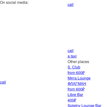
On social media:
call
call
a taxi
Other places
S. Club
from 600₽
Мята Lounge
call
ФЛАГМАН
from 600₽
Libre Bar
400₽
Spletny Lounge Bar