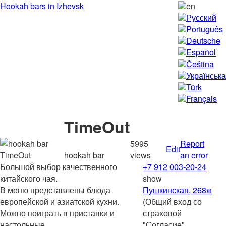
Hookah bars in Izhevsk
en
Русский
Português
Deutsche
Español
Čeština
Українська
Türk
Français
TimeOut
5995
Report
Edit
hookah bar
views
an error
Большой выбор качественного
+7 912 003-20-24
китайского чая.
show
В меню представлены блюда
Пушкинская, 268ж
европейской и азиатской кухни.
(Общий вход со
Можно поиграть в приставки и
страховой
настольные
...
"Согласие",