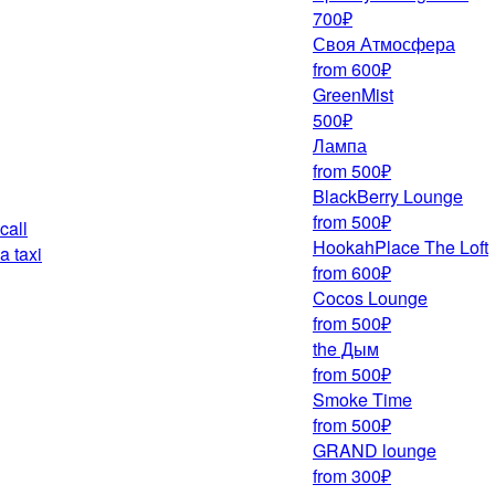
700₽
Своя Атмосфера
from 600₽
GreenMist
500₽
Лампа
from 500₽
BlackBerry Lounge
from 500₽
call
HookahPlace The Loft
a taxi
from 600₽
Cocos Lounge
from 500₽
the Дым
from 500₽
Smoke Time
from 500₽
GRAND lounge
from 300₽