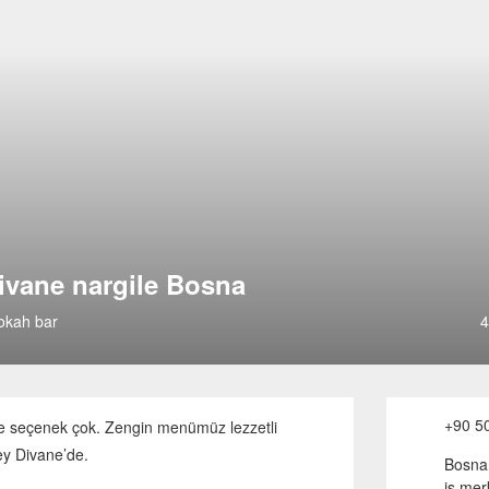
ivane nargile Bosna
okah bar
4
+90 5
 seçenek çok. Zengin menümüz lezzetli
şey Divane’de.
Bosna 
iş mer