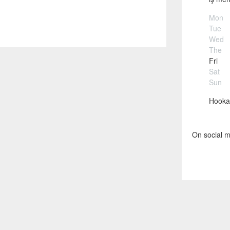
Mon
Tue
Wed
The
Fri
Sat
Sun
Hookah
On social m