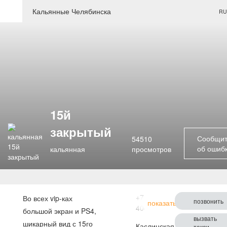
Кальянные Челябинска
RU
15й
закрытый
Сообщит
54510
об ошиб
кальянная
просмотров
+7 351 776-
Во всех vip-ках
позвонить
показать
40-69
большой экран и PS4,
вызвать
шикарный вид с 15го
Каслинская,
такси