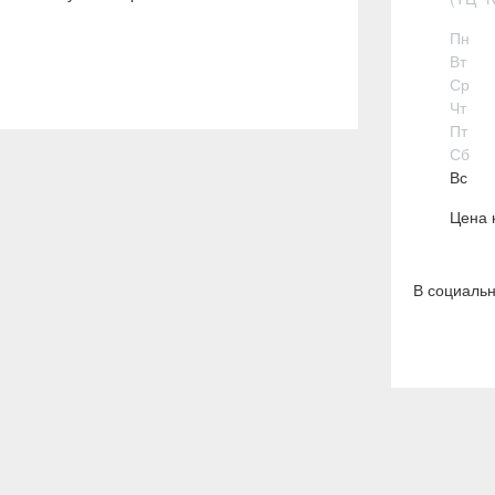
Пн
Вт
Ср
Чт
Пт
Сб
Вс
Цена 
В социальн