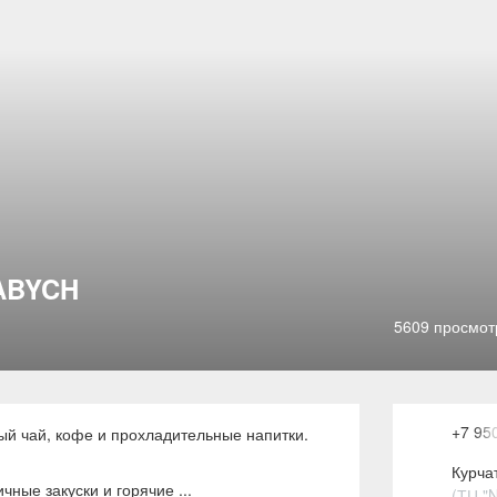
ABYCH
5609 просмот
+7 95
ый чай, кофе и прохладительные напитки.
Курчат
ичные закуски и горячие
...
(ТЦ "