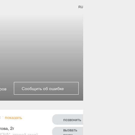
RU
Сообщить об ошибке
ров
0 102-47-97
показать
позвонить
ова, 2г
вызвать
NOVA", второй этаж)
такси