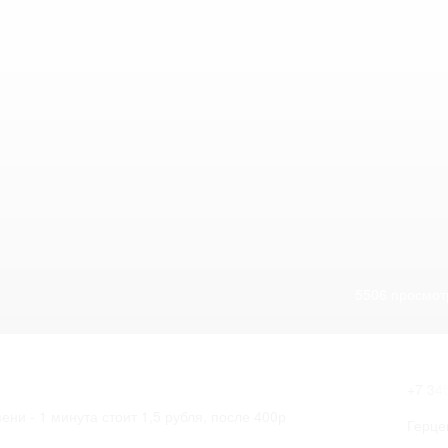
5506 просмот
+7 34
ни - 1 минута стоит 1,5 рубля, после 400р
Герце