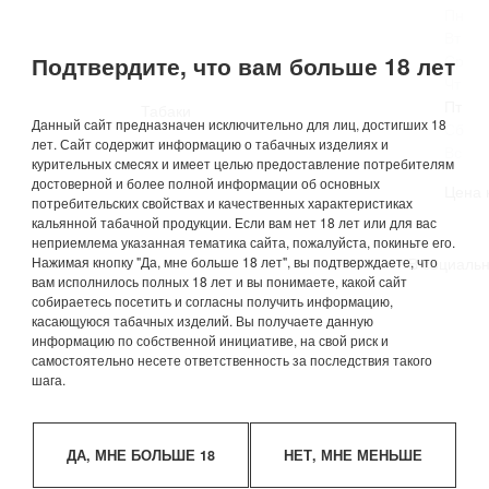
Пн
Вт
Подтвердите, что вам больше 18 лет
Ср
Чт
Пт
Табаки
Данный сайт предназначен исключительно для лиц, достигших 18
Сб
лет. Сайт содержит информацию о табачных изделиях и
Вс
курительных смесях и имеет целью предоставление потребителям
достоверной и более полной информации об основных
Цена 
потребительских свойствах и качественных характеристиках
кальянной табачной продукции. Если вам нет 18 лет или для вас
неприемлема указанная тематика сайта, пожалуйста, покиньте его.
Нажимая кнопку "Да, мне больше 18 лет", вы подтверждаете, что
В социальн
вам исполнилось полных 18 лет и вы понимаете, какой сайт
собираетесь посетить и согласны получить информацию,
касающуюся табачных изделий. Вы получаете данную
информацию по собственной инициативе, на свой риск и
самостоятельно несете ответственность за последствия такого
шага.
ДА, МНЕ БОЛЬШЕ 18
НЕТ, МНЕ МЕНЬШЕ