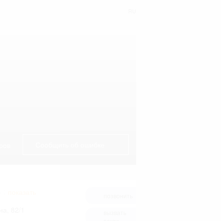
RU
Сообщить об ошибке
ров
5 260-37-05
показать
позвонить
на, 82/1
вызвать
такси