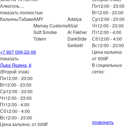
Алкоголь
...
Пн
12:00 - 23:00
показать полностью
Вт
12:00 - 23:00
Кальяны
Табаки
AMY
Adalya
Ср
12:00 - 23:00
Mamay Customs
Afzal
Чт
12:00 - 23:00
Soft Smoke
Al Fakher
Пт
12:00 - 4:00
Totem
DarkSide
Сб
12:00 - 4:00
Serbetli
Вс
12:00 - 23:00
+7 927 006-22-06
Цена кальяна:
показать
от 500₽
Льва Яшина, 6
В социальных
(Второй этаж)
сетях:
Пн
12:00 - 23:00
Вт
12:00 - 23:00
Ср
12:00 - 23:00
Чт
12:00 - 23:00
Пт
12:00 - 4:00
Сб
12:00 - 4:00
Вс
12:00 - 23:00
позвонить
Цена кальяна: от 500₽