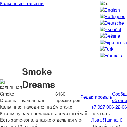
Кальянные Тольятти
ru
English
Português
Deutsche
Español
Čeština
Українська
Türk
Français
Smoke
Dreams
6160
Сообщ
Редактировать
кальянная
просмотров
об оши
Кальянная находится на 2м этаже.
+7 927 006-22-06
К кальяну вам предложат ароматный чай.
показать
Есть game-зона, а также отдельная vip-
Льва Яшина, 6
зона на 10 гостей.
(Второй этаж)