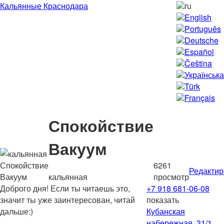
Кальянные Краснодара
ru
English
Português
Deutsche
Español
Čeština
Українська
Türk
Français
Спокойствие
Вакуум
6261
Редактир
кальянная
просмотр
Доброго дня! Если ты читаешь это,
+7 918 681-06-08
значит ты уже заинтересован, читай
показать
дальше:)
Кубанская
набережная, 31/1