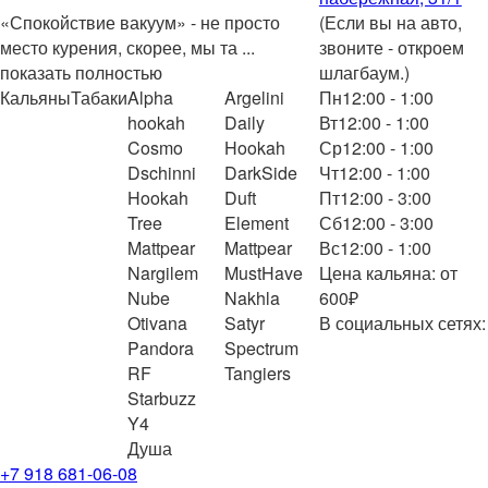
«Спокойствие вакуум» - не просто
(Если вы на авто,
место курения, скорее, мы та
...
звоните - откроем
показать полностью
шлагбаум.)
Кальяны
Табаки
Alpha
Argelini
Пн
12:00 - 1:00
hookah
Daily
Вт
12:00 - 1:00
Cosmo
Hookah
Ср
12:00 - 1:00
Dschinni
DarkSide
Чт
12:00 - 1:00
Hookah
Duft
Пт
12:00 - 3:00
Tree
Element
Сб
12:00 - 3:00
Mattpear
Mattpear
Вс
12:00 - 1:00
Nargilem
MustHave
Цена кальяна: от
Nube
Nakhla
600₽
Otivana
Satyr
В социальных сетях:
Pandora
Spectrum
RF
Tangiers
Starbuzz
Y4
Душа
+7 918 681-06-08