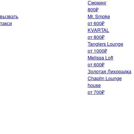
Смокинг
800₽
вызвать
Mr. Smoke
такси
от 600₽
KVARTAL
от 800₽
Tangiers Lounge
от 1000₽
Melissa Loft
от 600₽
Золотая Лихорадка
Chaplin Lounge
house
от 700₽