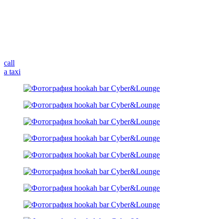
call
a taxi