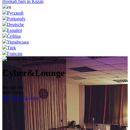
Hookah bars in Kazan
en
Русский
Português
Deutsche
Español
Čeština
Українська
Türk
Français
Cyber&Lounge
hookah bar
8699 views
Edit
Report an error