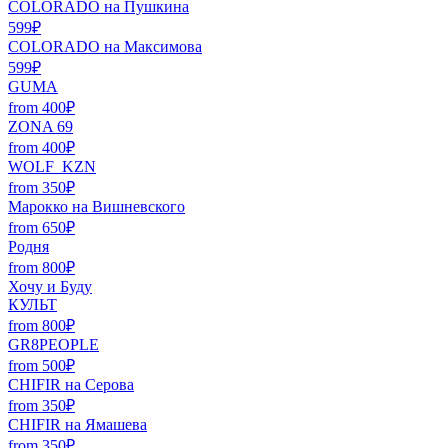
COLORADO на Пушкина
599₽
COLORADO на Максимова
599₽
GUMA
from 400₽
ZONA 69
from 400₽
WOLF_KZN
from 350₽
Марокко на Вишневского
from 650₽
Родня
from 800₽
Хочу и Буду
КУЛЬТ
from 800₽
GR8PEOPLE
from 500₽
CHIFIR на Серова
from 350₽
CHIFIR на Ямашева
from 350₽