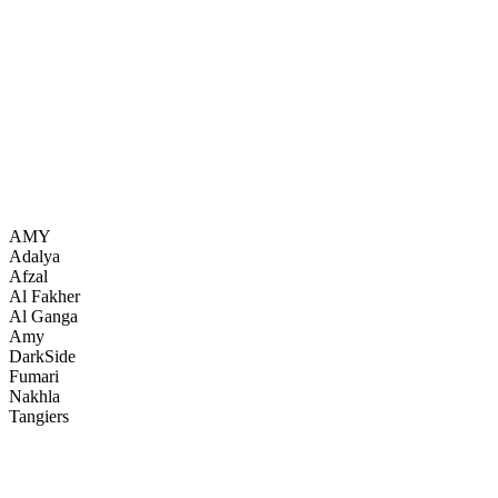
AMY
Adalya
Afzal
Al Fakher
Al Ganga
Amy
DarkSide
Fumari
Nakhla
Tangiers