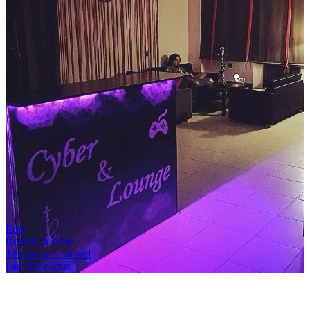
Edit
Report an error
This place is closed
I am the owner