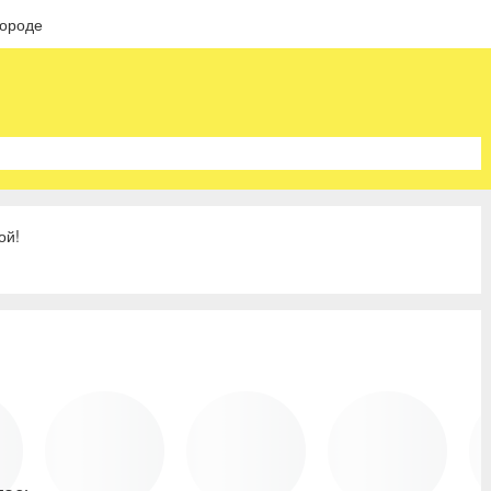
городе
ой!