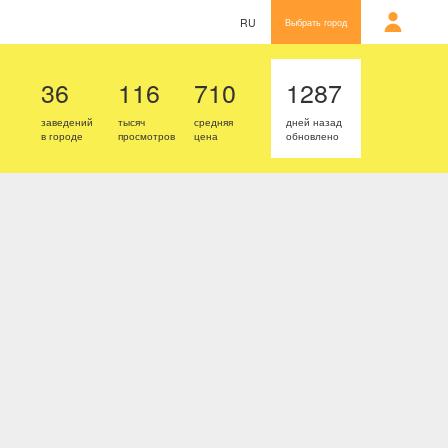
RU
Выбрать город
36
116
710
1287
заведений
тысяч
средняя
дней назад
в городе
просмотров
цена
обновлено