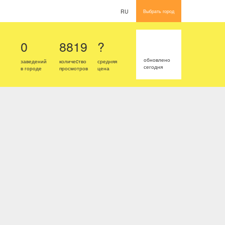
RU
Выбрать город
0
8819
?
обновлено
заведений
количеcтво
средняя
сегодня
в городе
просмотров
цена