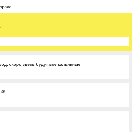
городе
о
од, скоро здесь будут все кальянные.
ой!