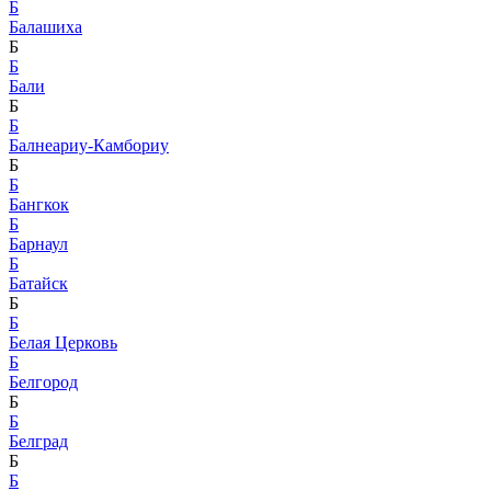
Б
Балашиха
Б
Б
Бали
Б
Б
Балнеариу-Камбориу
Б
Б
Бангкок
Б
Барнаул
Б
Батайск
Б
Б
Белая Церковь
Б
Белгород
Б
Б
Белград
Б
Б