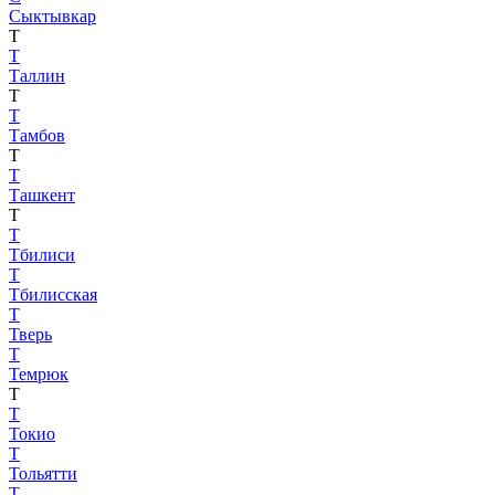
Сыктывкар
Т
Т
Таллин
Т
Т
Тамбов
Т
Т
Ташкент
Т
Т
Тбилиси
Т
Тбилисская
Т
Тверь
Т
Темрюк
Т
Т
Токио
Т
Тольятти
Т