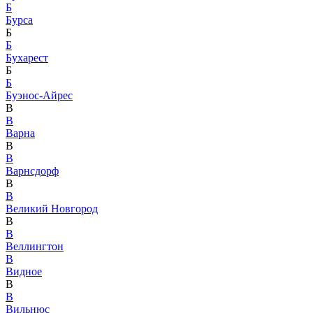
Б
Бурса
Б
Б
Бухарест
Б
Б
Буэнос-Айрес
В
В
Варна
В
В
Варнсдорф
В
В
Великий Новгород
В
В
Веллингтон
В
Видное
В
В
Вильнюс