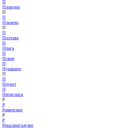
П
Пловдив
П
П
Пльзень
П
П
Полтава
П
Прага
П
Псков
П
Пушкино
П
П
Пхукет
П
Пятигорск
Р
Р
Раменское
Р
Р
Рекклингхаузен