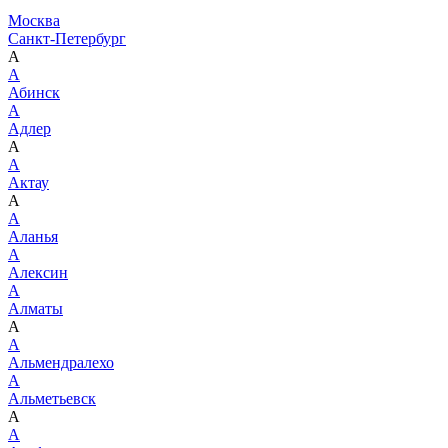
Москва
Санкт-Петербург
А
А
Абинск
А
Адлер
А
А
Актау
А
А
Аланья
А
Алексин
А
Алматы
А
А
Альмендралехо
А
Альметьевск
А
А