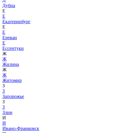
Д
Дубна
Е
Е
Екатеринбург
Е
Е
Ереван
Е
Ессентуки
Ж
Ж
Жилина
Ж
Ж
Житомир
З
З
Запорожье
З
З
Злин
И
И
Ивано-Франковск