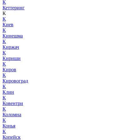
К
Кеттеринг
К
К
Киев
К
Кинешма
К
Киржач
К
Кириши
К
Киров
К
Кировоград
К
Клин
К
Ковентри
К
Коломна
К
Конья
К
Копейск