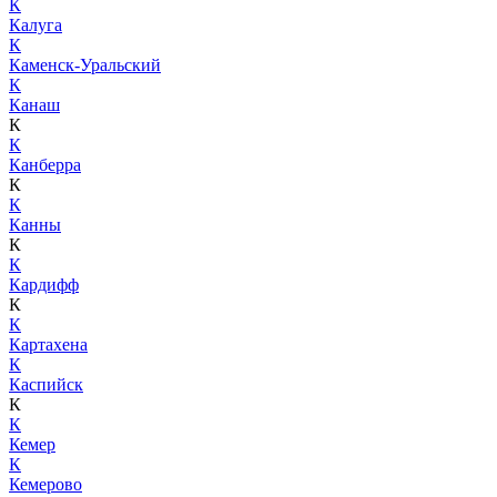
К
Калуга
К
Каменск-Уральский
К
Канаш
К
К
Канберра
К
К
Канны
К
К
Кардифф
К
К
Картахена
К
Каспийск
К
К
Кемер
К
Кемерово