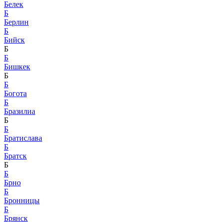
Белек
Б
Берлин
Б
Бийск
Б
Б
Бишкек
Б
Б
Богота
Б
Бразилиа
Б
Б
Братислава
Б
Братск
Б
Б
Брно
Б
Бронницы
Б
Брянск