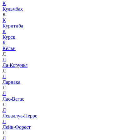
К
Кульмбах
К
К
Куритиба
К
Курск
К
Кёльн
Л
Л
Ла-Корунья
Л
Л
Ларнака
Л
Л
Лас-Вегас
Л
Л
Леваллуа-Перре
Л
Лейк-Форест
Л
Л