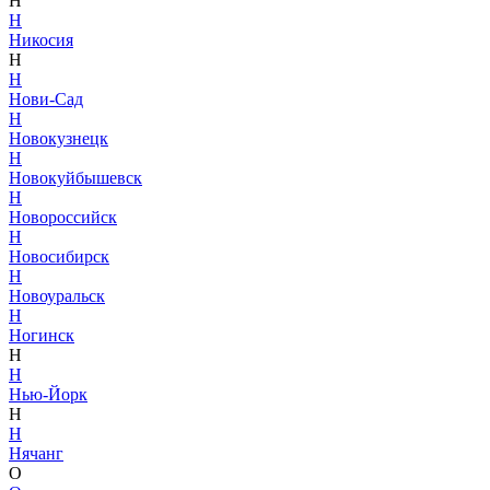
Н
Н
Никосия
Н
Н
Нови-Сад
Н
Новокузнецк
Н
Новокуйбышевск
Н
Новороссийск
Н
Новосибирск
Н
Новоуральск
Н
Ногинск
Н
Н
Нью-Йорк
Н
Н
Нячанг
О