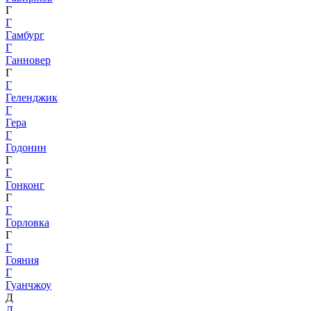
Г
Г
Гамбург
Г
Ганновер
Г
Г
Геленджик
Г
Гера
Г
Годонин
Г
Г
Гонконг
Г
Г
Горловка
Г
Г
Гояния
Г
Гуанчжоу
Д
Д