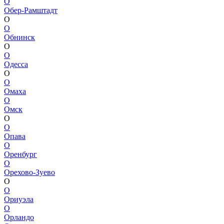
О
Обер-Рамштадт
О
О
Обнинск
О
О
Одесса
О
О
Омаха
О
Омск
О
О
Опава
О
Оренбург
О
Орехово-Зуево
О
О
Ориуэла
О
Орландо