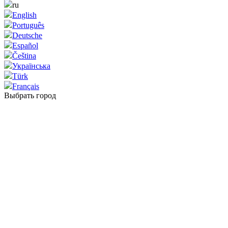
ru
English
Português
Deutsche
Español
Čeština
Українська
Türk
Français
Выбрать город