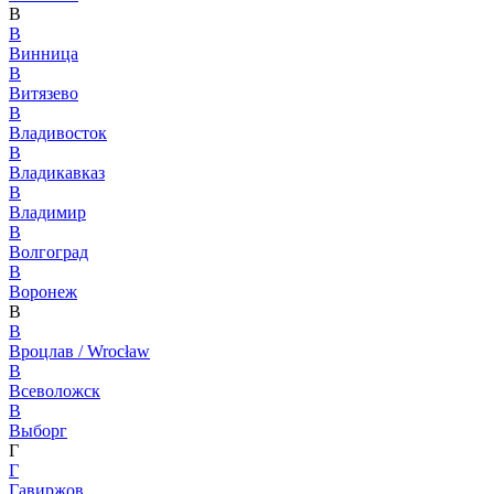
В
В
Винница
В
Витязево
В
Владивосток
В
Владикавказ
В
Владимир
В
Волгоград
В
Воронеж
В
В
Вроцлав / Wrocław
В
Всеволожск
В
Выборг
Г
Г
Гавиржов