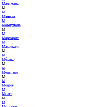
Малаховка
М
М
Манила
М
Мариуполь
М
М
Мармарис
М
Махачкала
М
М
Ме́хико
М
М
Медельин
М
М
Медзев
М
Миасс
М
М
Милуоки