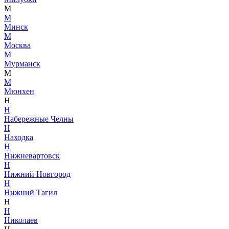
М
М
Минск
М
Москва
М
Мурманск
М
М
Мюнхен
Н
Н
Набережные Челны
Н
Находка
Н
Нижневартовск
Н
Нижний Новгород
Н
Нижний Тагил
Н
Н
Николаев