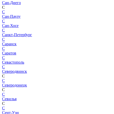
Сан-Диего
С
С
Сан-Паулу
С
Сан-Хосе
С
Санкт-Петербург
С
Саранск
С
Саратов
С
Севастополь
С
Северодвинск
С
С
Северодонецк
С
С
Севилья
С
С
Сент-Уэн