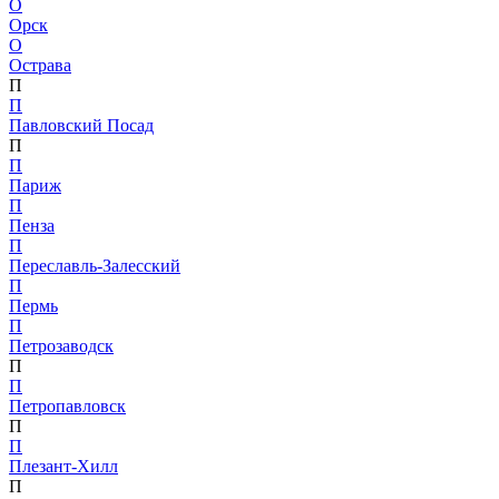
О
Орск
О
Острава
П
П
Павловский Посад
П
П
Париж
П
Пенза
П
Переславль-Залесский
П
Пермь
П
Петрозаводск
П
П
Петропавловск
П
П
Плезант-Хилл
П