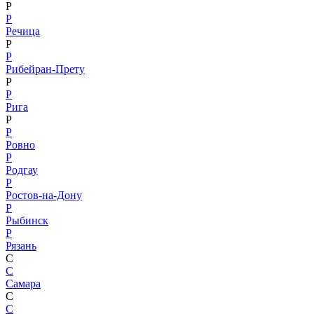
Р
Р
Речица
Р
Р
Рибейран-Прету
Р
Р
Рига
Р
Р
Ровно
Р
Родгау
Р
Ростов-на-Дону
Р
Рыбинск
Р
Рязань
С
С
Самара
С
С