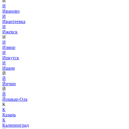
И
И
Иваново
И
Ивантеевка
И
Ижевск
И
И
Измир
И
Иркутск
И
Ишим
Й
Й
Йичин
Й
Й
Йошкар-Ола
К
К
Казань
К
Калининград