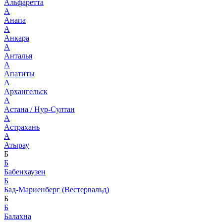
Альфаретта
А
Анапа
А
Анкара
А
Анталья
А
Апатиты
А
Архангельск
А
Астана / Нур-Султан
А
Астрахань
А
Атырау
Б
Б
Бабенхаузен
Б
Бад-Мариенберг (Вестервальд)
Б
Б
Балахна