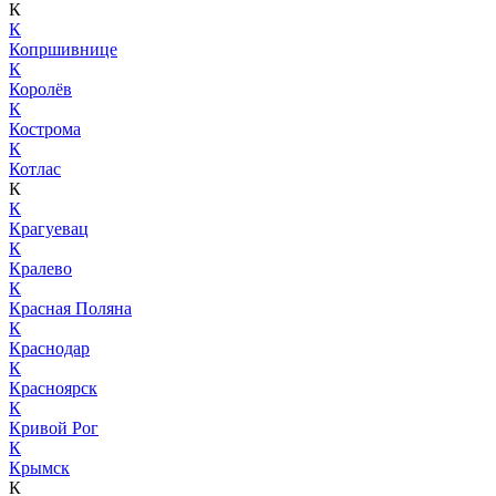
К
К
Копршивнице
К
Королёв
К
Кострома
К
Котлас
К
К
Крагуевац
К
Кралево
К
Красная Поляна
К
Краснодар
К
Красноярск
К
Кривой Рог
К
Крымск
К