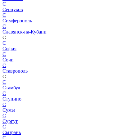
С
Серпухов
С
Симферополь
С
Славянск-на-Кубани
С
С
София
С
Сочи
С
Ставрополь
С
С
Стамбул
С
Ступино
С
Сумы
С
Сургут
С
Сызрань
С