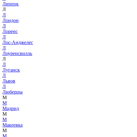
Липецк
Л
Л
Лондон
Л
Лоренс
Л
Лос-Анджелес
Л
Лоуренсвилль
Л
Л
Луганск
Л
Львов
Л
Люберцы
М
М
Мадрид
М
М
Макеевка
М
М