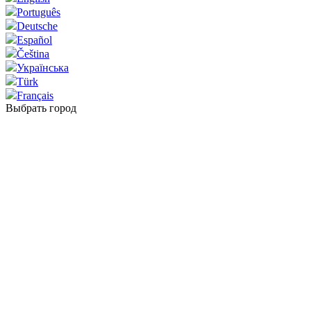
Português
Deutsche
Español
Čeština
Українська
Türk
Français
Выбрать город