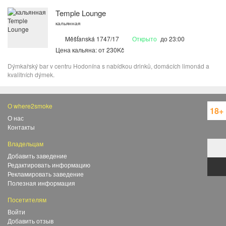
Temple Lounge
кальянная
Měšťanská 1747/17
Открыто
до 23:00
Цена кальяна: от 230Kč
Dýmkařský bar v centru Hodonína s nabídkou drinků, domácích limonád a
kvalitních dýmek.
О where2smoke
18+
О нас
Контакты
Владельцам
Добавить заведение
Редактировать информацию
Рекламировать заведение
Полезная информация
Посетителям
Войти
Добавить отзыв