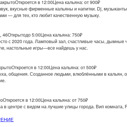
акрыто
Откроется в 12:00
Цена кальяна: от 900₽
 звук, вкусные фирменные кальяны и напитки. Dj, музыканты
ми — для тех, кто любит качественную музыку.
. 46
Открыто
до 5:00
Цена кальяна: 750₽
есто с 2020 года. Ламповый зал, счастливые часы, дымные 
ne, настольные игры—все найдешь у нас.
крыто
Откроется в 12:00
Цена кальяна: от 500₽
ыха, общения. Созданное людьми, влюблёнными в кальян, 
ие.
то
Откроется в 12:00
Цена кальяна: от 750₽
 в центре с видом на лучшие улицы города. Вип комната, 
РЕНИЕ