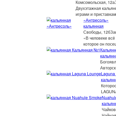
Комсомольская, 12а
Двухэтажная кальян
играми и приставкам
«Антресоль»
кальянная
Свободы, 12б
За
«В человеке всё 
которое он посе
Кальян
кальянн
Богоявл
Авторск
Laguna
кальян
Которо
LAGUNA
Nuahul
кальян
Чайков
Чайная 