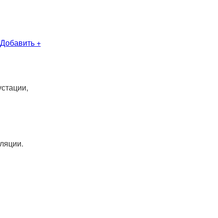
Добавить +
устации,
ляции.