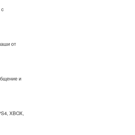
 c
чаши от
общение и
PS4, XBOX,