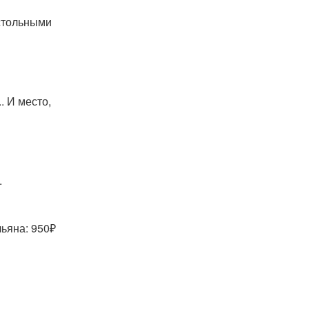
астольными
. И место,
.
ьяна: 950₽