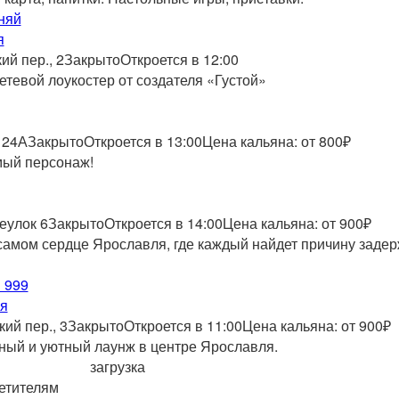
няй
я
ий пер., 2
Закрыто
Откроется в 12:00
тевой лоукостер от создателя «Густой»
 24А
Закрыто
Откроется в 13:00
Цена кальяна: от 800₽
ый персонаж!
еулок 6
Закрыто
Откроется в 14:00
Цена кальяна: от 900₽
самом сердце Ярославля, где каждый найдет причину заде
 999
я
ий пер., 3
Закрыто
Откроется в 11:00
Цена кальяна: от 900₽
ый и уютный лаунж в центре Ярославля.
загрузка
етителям