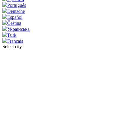
Português
Deutsche
Español
Čeština
Українська
Türk
Français
Select city